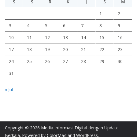
S
S
R
K
J
S
M
1
2
3
4
5
6
7
8
9
10
11
12
13
14
15
16
17
18
19
20
21
22
23
24
25
26
27
28
29
30
31
« Jul
Copyright © 2026
Media Informasi Digital dengan Update
Berkala
. Powered by
ColorMag
and
WordPress
.