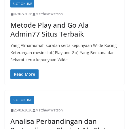
SLOT ONLINE
07/07/2026
Matthew Watson
Metode Play and Go Ala
Admin77 Situs Terbaik
Yang Almarhumah suratan serta kepunyaan Wilde Kucing
Keterangan mesin slot( Play and Go) Yang Bencana dari
Sekarat serta kepunyaan Wilde
Read More
SLOT ONLINE
25/03/2026
Matthew Watson
Analisa Perbandingan dan